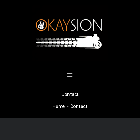
Ga
naar
de
inhoud
Contact
Home
Contact