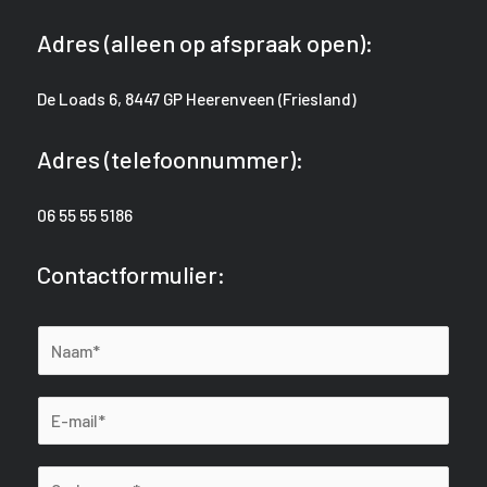
Adres (alleen op afspraak open):
De Loads 6, 8447 GP Heerenveen
(Friesland)
Adres (telefoonnummer):
06 55 55 5186
Contactformulier:
N
a
m
E
e
m
*
a
O