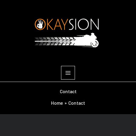
Ga
naar
de
inhoud
Contact
Home
Contact